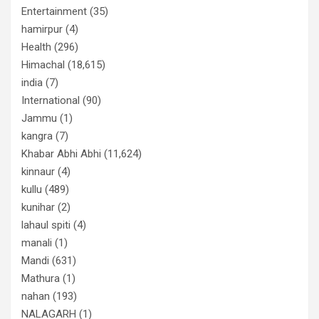
Entertainment
(35)
hamirpur
(4)
Health
(296)
Himachal
(18,615)
india
(7)
International
(90)
Jammu
(1)
kangra
(7)
Khabar Abhi Abhi
(11,624)
kinnaur
(4)
kullu
(489)
kunihar
(2)
lahaul spiti
(4)
manali
(1)
Mandi
(631)
Mathura
(1)
nahan
(193)
NALAGARH
(1)