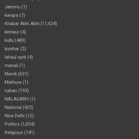
Jammu
(1)
kangra
(7)
Khabar Abhi Abhi
(11,624)
kinnaur
(4)
kullu
(489)
kunihar
(2)
lahaul spiti
(4)
manali
(1)
Mandi
(631)
Mathura
(1)
nahan
(193)
NALAGARH
(1)
National
(423)
New Delhi
(12)
Politics
(1,034)
Religious
(141)