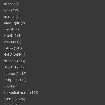
kinnaur
(4)
kullu
(489)
kunihar
(2)
lahaul spiti
(4)
manali
(1)
Mandi
(631)
Mathura
(1)
nahan
(193)
NALAGARH
(1)
National
(423)
New Delhi
(12)
Politics
(1,034)
Religious
(141)
result
(6)
Sarkaghat mandi
(144)
shimla
(2,076)