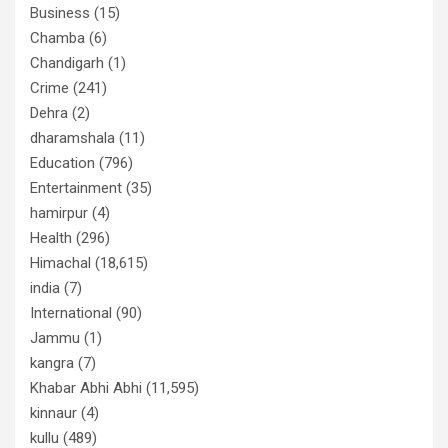
Business
(15)
Chamba
(6)
Chandigarh
(1)
Crime
(241)
Dehra
(2)
dharamshala
(11)
Education
(796)
Entertainment
(35)
hamirpur
(4)
Health
(296)
Himachal
(18,615)
india
(7)
International
(90)
Jammu
(1)
kangra
(7)
Khabar Abhi Abhi
(11,595)
kinnaur
(4)
kullu
(489)