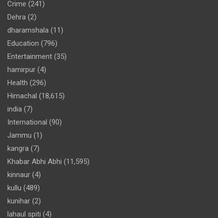
Crime
(241)
Dehra
(2)
dharamshala
(11)
Education
(796)
Entertainment
(35)
hamirpur
(4)
Health
(296)
Himachal
(18,615)
india
(7)
International
(90)
Jammu
(1)
kangra
(7)
Khabar Abhi Abhi
(11,595)
kinnaur
(4)
kullu
(489)
kunihar
(2)
lahaul spiti
(4)