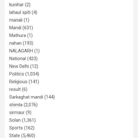
kunihar
(2)
lahaul spiti
(4)
manali
(1)
Mandi
(631)
Mathura
(1)
nahan
(193)
NALAGARH
(1)
National
(423)
New Delhi
(12)
Politics
(1,034)
Religious
(141)
result
(6)
Sarkaghat mandi
(144)
shimla
(2,076)
sirmaur
(9)
Solan
(1,361)
Sports
(162)
State
(5,460)