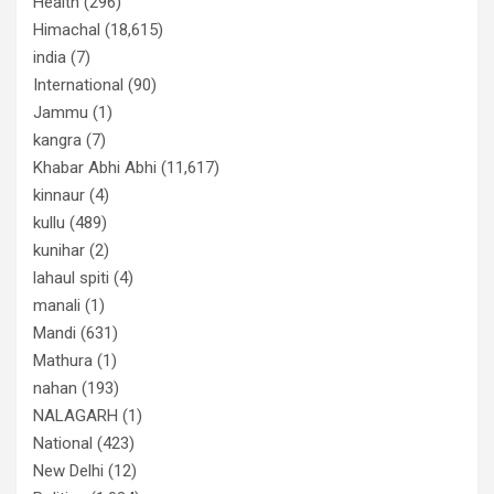
Health
(296)
Himachal
(18,615)
india
(7)
International
(90)
Jammu
(1)
kangra
(7)
Khabar Abhi Abhi
(11,617)
kinnaur
(4)
kullu
(489)
kunihar
(2)
lahaul spiti
(4)
manali
(1)
Mandi
(631)
Mathura
(1)
nahan
(193)
NALAGARH
(1)
National
(423)
New Delhi
(12)