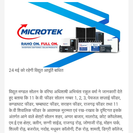
24 मई को रहेगी विद्युत आपूर्ति बाधित
विद्युत मण्डल सोलन के वरिष्ठ अधिशाषी अभियंता राहुल वर्मा ने जानकारी देते
हुए बताया कि 11 के.वी. फीडर सोलन नम्बर 1, 2, 3, पेयजल सप्लाई फीडर,
कण्डाघाट फीडर, चम्बाघाट फीडर, सराहन फीडर, राजगढ़ फीडर तथा 11
के.वी शिवालिक फीडर के आवश्यक मुरम्मत एवं रख-रखाव के दृष्टिगत इसके
अंतर्गत आने वाले क्षेत्रों सोलन शहर, अप्पर बाजार, मालरोड, कोट कॉपलेक्स,
एम.ई.एस क्षेत्र, क्लीन, सन्नी साईड, राजगढ़ रोड़, जोणाजी रोड़, मोहन पार्क,
शिल्ली रोड़, बजरोल, नदोह, मधुबन कॉलोनी, टैंक रोड़, शामती, डिग्री कॉलेज,