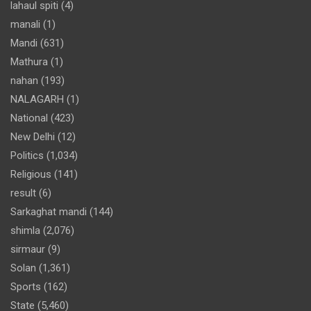
lahaul spiti
(4)
manali
(1)
Mandi
(631)
Mathura
(1)
nahan
(193)
NALAGARH
(1)
National
(423)
New Delhi
(12)
Politics
(1,034)
Religious
(141)
result
(6)
Sarkaghat mandi
(144)
shimla
(2,076)
sirmaur
(9)
Solan
(1,361)
Sports
(162)
State
(5,460)