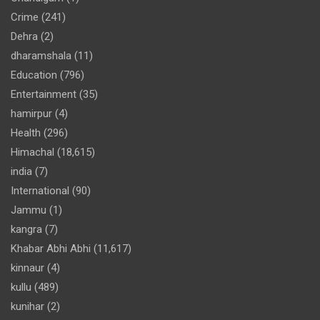
Crime
(241)
Dehra
(2)
dharamshala
(11)
Education
(796)
Entertainment
(35)
hamirpur
(4)
Health
(296)
Himachal
(18,615)
india
(7)
International
(90)
Jammu
(1)
kangra
(7)
Khabar Abhi Abhi
(11,617)
kinnaur
(4)
kullu
(489)
kunihar
(2)