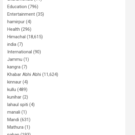
Education
(796)
Entertainment
(35)
hamirpur
(4)
Health
(296)
Himachal
(18,615)
india
(7)
International
(90)
Jammu
(1)
kangra
(7)
Khabar Abhi Abhi
(11,624)
kinnaur
(4)
kullu
(489)
kunihar
(2)
lahaul spiti
(4)
manali
(1)
Mandi
(631)
Mathura
(1)
nahan
(193)