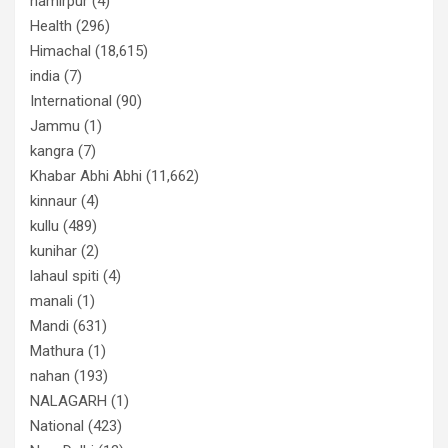
hamirpur
(4)
Health
(296)
Himachal
(18,615)
india
(7)
International
(90)
Jammu
(1)
kangra
(7)
Khabar Abhi Abhi
(11,662)
kinnaur
(4)
kullu
(489)
kunihar
(2)
lahaul spiti
(4)
manali
(1)
Mandi
(631)
Mathura
(1)
nahan
(193)
NALAGARH
(1)
National
(423)