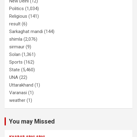
New Delhi
(12)
Politics
(1,034)
Religious
(141)
result
(6)
Sarkaghat mandi
(144)
shimla
(2,076)
sirmaur
(9)
Solan
(1,361)
Sports
(162)
State
(5,460)
UNA
(22)
Uttarakhand
(1)
Varanasi
(1)
weather
(1)
You may Missed
KHABAR ABHI ABHI