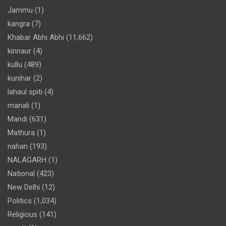
Jammu
(1)
kangra
(7)
Khabar Abhi Abhi
(11,662)
kinnaur
(4)
kullu
(489)
kunihar
(2)
lahaul spiti
(4)
manali
(1)
Mandi
(631)
Mathura
(1)
nahan
(193)
NALAGARH
(1)
National
(423)
New Delhi
(12)
Politics
(1,034)
Religious
(141)