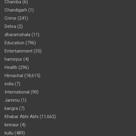
Chamba
(6)
Chandigarh
(1)
Crime
(241)
Dehra
(2)
dharamshala
(11)
Education
(796)
Entertainment
(35)
hamirpur
(4)
Health
(296)
Himachal
(18,615)
india
(7)
International
(90)
Jammu
(1)
kangra
(7)
Khabar Abhi Abhi
(11,662)
kinnaur
(4)
kullu
(489)