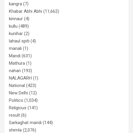
kangra
(7)
Khabar Abhi Abhi
(11,662)
kinnaur
(4)
kullu
(489)
kunihar
(2)
lahaul spiti
(4)
manali
(1)
Mandi
(631)
Mathura
(1)
nahan
(193)
NALAGARH
(1)
National
(423)
New Delhi
(12)
Politics
(1,034)
Religious
(141)
result
(6)
Sarkaghat mandi
(144)
shimla
(2,076)