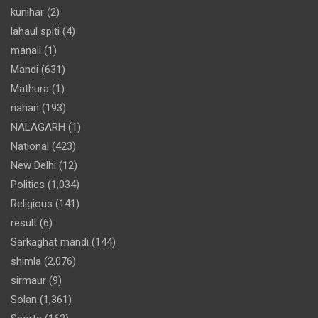
kunihar
(2)
lahaul spiti
(4)
manali
(1)
Mandi
(631)
Mathura
(1)
nahan
(193)
NALAGARH
(1)
National
(423)
New Delhi
(12)
Politics
(1,034)
Religious
(141)
result
(6)
Sarkaghat mandi
(144)
shimla
(2,076)
sirmaur
(9)
Solan
(1,361)