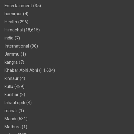
Entertainment
(35)
hamirpur
(4)
Health
(296)
Himachal
(18,615)
india
(7)
International
(90)
Jammu
(1)
kangra
(7)
Khabar Abhi Abhi
(11,604)
kinnaur
(4)
kullu
(489)
kunihar
(2)
lahaul spiti
(4)
manali
(1)
Mandi
(631)
Mathura
(1)