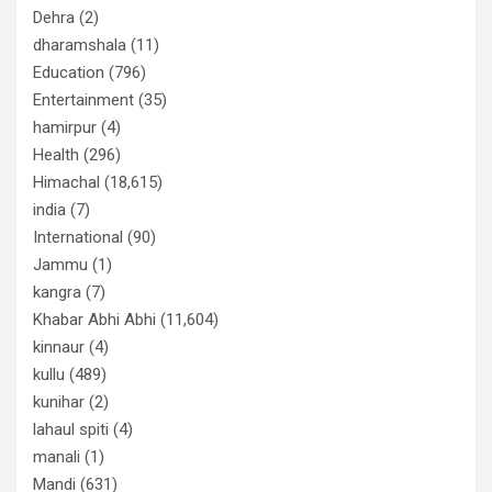
Dehra
(2)
dharamshala
(11)
Education
(796)
Entertainment
(35)
hamirpur
(4)
Health
(296)
Himachal
(18,615)
india
(7)
International
(90)
Jammu
(1)
kangra
(7)
Khabar Abhi Abhi
(11,604)
kinnaur
(4)
kullu
(489)
kunihar
(2)
lahaul spiti
(4)
manali
(1)
Mandi
(631)