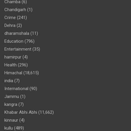
Chamba
(6)
Chandigarh
(1)
Crime
(241)
Dehra
(2)
dharamshala
(11)
Education
(796)
Entertainment
(35)
hamirpur
(4)
Health
(296)
Himachal
(18,615)
india
(7)
International
(90)
Jammu
(1)
kangra
(7)
Khabar Abhi Abhi
(11,662)
kinnaur
(4)
kullu
(489)