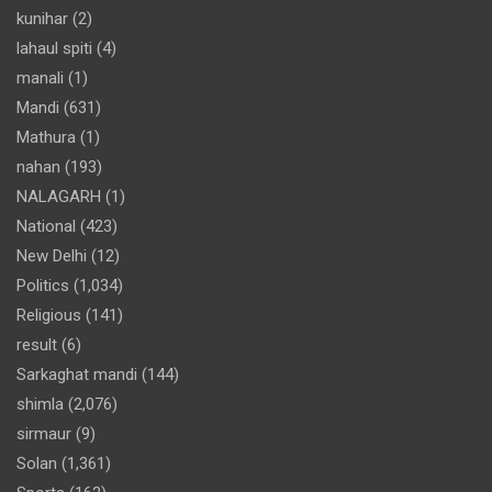
kunihar
(2)
lahaul spiti
(4)
manali
(1)
Mandi
(631)
Mathura
(1)
nahan
(193)
NALAGARH
(1)
National
(423)
New Delhi
(12)
Politics
(1,034)
Religious
(141)
result
(6)
Sarkaghat mandi
(144)
shimla
(2,076)
sirmaur
(9)
Solan
(1,361)