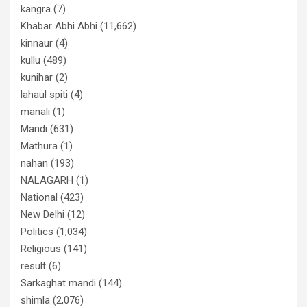
kangra
(7)
Khabar Abhi Abhi
(11,662)
kinnaur
(4)
kullu
(489)
kunihar
(2)
lahaul spiti
(4)
manali
(1)
Mandi
(631)
Mathura
(1)
nahan
(193)
NALAGARH
(1)
National
(423)
New Delhi
(12)
Politics
(1,034)
Religious
(141)
result
(6)
Sarkaghat mandi
(144)
shimla
(2,076)