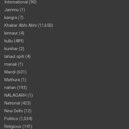
International
(90)
Jammu
(1)
kangra
(7)
Khabar Abhi Abhi
(11,650)
kinnaur
(4)
kullu
(489)
kunihar
(2)
lahaul spiti
(4)
manali
(1)
Mandi
(631)
Mathura
(1)
nahan
(193)
NALAGARH
(1)
National
(423)
New Delhi
(12)
Politics
(1,034)
Religious
(141)