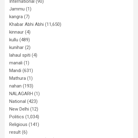
International
(90)
Jammu
(1)
kangra
(7)
Khabar Abhi Abhi
(11,650)
kinnaur
(4)
kullu
(489)
kunihar
(2)
lahaul spiti
(4)
manali
(1)
Mandi
(631)
Mathura
(1)
nahan
(193)
NALAGARH
(1)
National
(423)
New Delhi
(12)
Politics
(1,034)
Religious
(141)
result
(6)