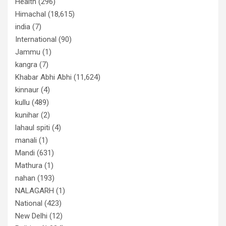
Health
(296)
Himachal
(18,615)
india
(7)
International
(90)
Jammu
(1)
kangra
(7)
Khabar Abhi Abhi
(11,624)
kinnaur
(4)
kullu
(489)
kunihar
(2)
lahaul spiti
(4)
manali
(1)
Mandi
(631)
Mathura
(1)
nahan
(193)
NALAGARH
(1)
National
(423)
New Delhi
(12)