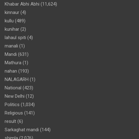
Khabar Abhi Abhi
(11,624)
kinnaur
(4)
kullu
(489)
kunihar
(2)
lahaul spiti
(4)
manali
(1)
Mandi
(631)
Mathura
(1)
nahan
(193)
NALAGARH
(1)
National
(423)
New Delhi
(12)
Politics
(1,034)
Religious
(141)
result
(6)
Sarkaghat mandi
(144)
shimla
(2,076)