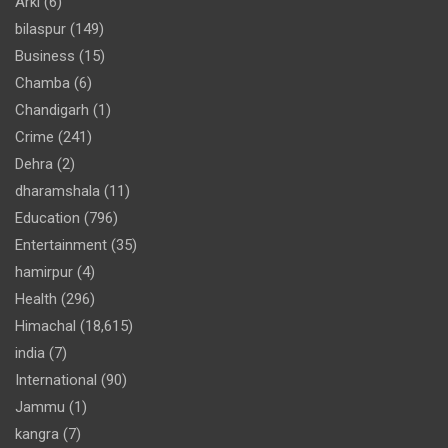
Arki
(6)
bilaspur
(149)
Business
(15)
Chamba
(6)
Chandigarh
(1)
Crime
(241)
Dehra
(2)
dharamshala
(11)
Education
(796)
Entertainment
(35)
hamirpur
(4)
Health
(296)
Himachal
(18,615)
india
(7)
International
(90)
Jammu
(1)
kangra
(7)