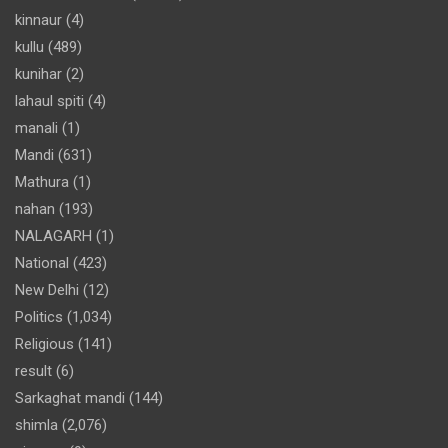
kinnaur
(4)
kullu
(489)
kunihar
(2)
lahaul spiti
(4)
manali
(1)
Mandi
(631)
Mathura
(1)
nahan
(193)
NALAGARH
(1)
National
(423)
New Delhi
(12)
Politics
(1,034)
Religious
(141)
result
(6)
Sarkaghat mandi
(144)
shimla
(2,076)