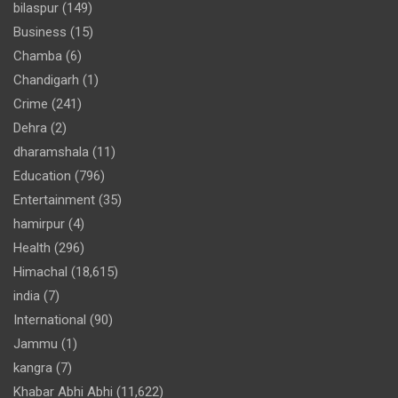
bilaspur
(149)
Business
(15)
Chamba
(6)
Chandigarh
(1)
Crime
(241)
Dehra
(2)
dharamshala
(11)
Education
(796)
Entertainment
(35)
hamirpur
(4)
Health
(296)
Himachal
(18,615)
india
(7)
International
(90)
Jammu
(1)
kangra
(7)
Khabar Abhi Abhi
(11,622)