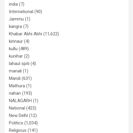
india
(7)
International
(90)
Jammu
(1)
kangra
(7)
Khabar Abhi Abhi
(11,622)
kinnaur
(4)
kullu
(489)
kunihar
(2)
lahaul spiti
(4)
manali
(1)
Mandi
(631)
Mathura
(1)
nahan
(193)
NALAGARH
(1)
National
(423)
New Delhi
(12)
Politics
(1,034)
Religious
(141)