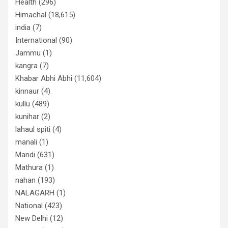
Health
(296)
Himachal
(18,615)
india
(7)
International
(90)
Jammu
(1)
kangra
(7)
Khabar Abhi Abhi
(11,604)
kinnaur
(4)
kullu
(489)
kunihar
(2)
lahaul spiti
(4)
manali
(1)
Mandi
(631)
Mathura
(1)
nahan
(193)
NALAGARH
(1)
National
(423)
New Delhi
(12)