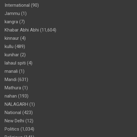
International
(90)
Jammu
(1)
kangra
(7)
Khabar Abhi Abhi
(11,604)
kinnaur
(4)
kullu
(489)
kunihar
(2)
lahaul spiti
(4)
manali
(1)
Mandi
(631)
Mathura
(1)
nahan
(193)
NALAGARH
(1)
National
(423)
New Delhi
(12)
Politics
(1,034)