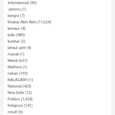
International
(90)
Jammu
(1)
kangra
(7)
Khabar Abhi Abhi
(11,624)
kinnaur
(4)
kullu
(489)
kunihar
(2)
lahaul spiti
(4)
manali
(1)
Mandi
(631)
Mathura
(1)
nahan
(193)
NALAGARH
(1)
National
(423)
New Delhi
(12)
Politics
(1,034)
Religious
(141)
result
(6)