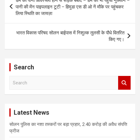
डेम का पानी ओवरफ्लो होने से सड़क बर्बाद – डेम को भी पहुंचा नुक्सान –
navigation
पानी की मेंन पाइपलाइन टूटी – हिमुडा एस डी ओ नें मौके पर पहुंचकर
लिया स्थिति का जायज़ा
भारत विकास परिषद सोलन बाईपास में निशुल्क तुलसी के पौधे वितरित
किए गए।
Search
S
e
a
r
c
Latest News
h
सोलन पुलिस का नशा तस्करों पर बड़ा प्रहार, 2.40 करोड़ की अवैध संपत्ति
फ्रीज