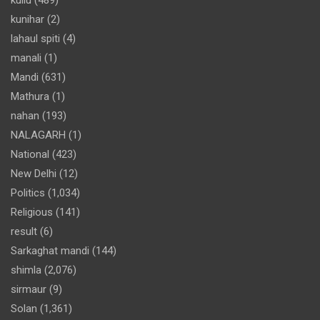
kunihar
(2)
lahaul spiti
(4)
manali
(1)
Mandi
(631)
Mathura
(1)
nahan
(193)
NALAGARH
(1)
National
(423)
New Delhi
(12)
Politics
(1,034)
Religious
(141)
result
(6)
Sarkaghat mandi
(144)
shimla
(2,076)
sirmaur
(9)
Solan
(1,361)