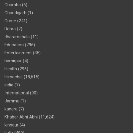
Chamba
(6)
Chandigarh
(1)
Crime
(241)
Dehra
(2)
dharamshala
(11)
Education
(796)
Entertainment
(35)
hamirpur
(4)
Health
(296)
Himachal
(18,615)
india
(7)
International
(90)
Jammu
(1)
kangra
(7)
Khabar Abhi Abhi
(11,624)
kinnaur
(4)
kullu
(489)