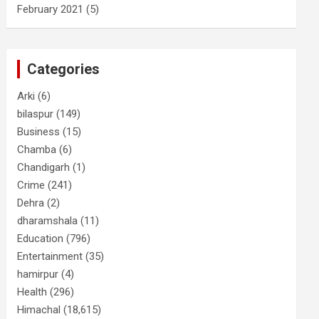
February 2021
(5)
Categories
Arki
(6)
bilaspur
(149)
Business
(15)
Chamba
(6)
Chandigarh
(1)
Crime
(241)
Dehra
(2)
dharamshala
(11)
Education
(796)
Entertainment
(35)
hamirpur
(4)
Health
(296)
Himachal
(18,615)