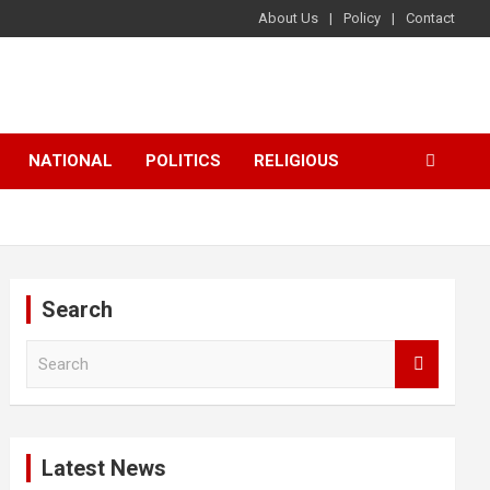
About Us
Policy
Contact
NATIONAL
POLITICS
RELIGIOUS
Search
S
e
a
r
c
Latest News
h