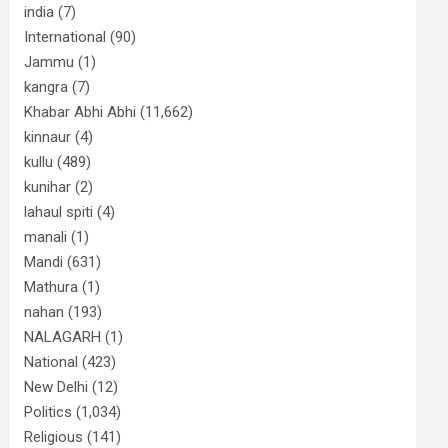
india
(7)
International
(90)
Jammu
(1)
kangra
(7)
Khabar Abhi Abhi
(11,662)
kinnaur
(4)
kullu
(489)
kunihar
(2)
lahaul spiti
(4)
manali
(1)
Mandi
(631)
Mathura
(1)
nahan
(193)
NALAGARH
(1)
National
(423)
New Delhi
(12)
Politics
(1,034)
Religious
(141)