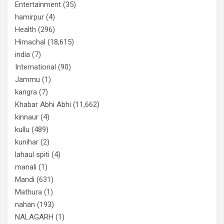
Entertainment
(35)
hamirpur
(4)
Health
(296)
Himachal
(18,615)
india
(7)
International
(90)
Jammu
(1)
kangra
(7)
Khabar Abhi Abhi
(11,662)
kinnaur
(4)
kullu
(489)
kunihar
(2)
lahaul spiti
(4)
manali
(1)
Mandi
(631)
Mathura
(1)
nahan
(193)
NALAGARH
(1)