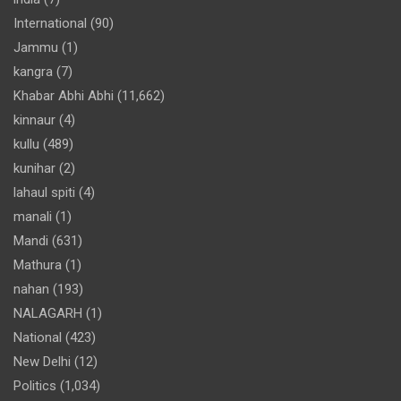
International
(90)
Jammu
(1)
kangra
(7)
Khabar Abhi Abhi
(11,662)
kinnaur
(4)
kullu
(489)
kunihar
(2)
lahaul spiti
(4)
manali
(1)
Mandi
(631)
Mathura
(1)
nahan
(193)
NALAGARH
(1)
National
(423)
New Delhi
(12)
Politics
(1,034)