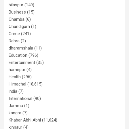
bilaspur
(149)
Business
(15)
Chamba
(6)
Chandigarh
(1)
Crime
(241)
Dehra
(2)
dharamshala
(11)
Education
(796)
Entertainment
(35)
hamirpur
(4)
Health
(296)
Himachal
(18,615)
india
(7)
International
(90)
Jammu
(1)
kangra
(7)
Khabar Abhi Abhi
(11,624)
kinnaur
(4)