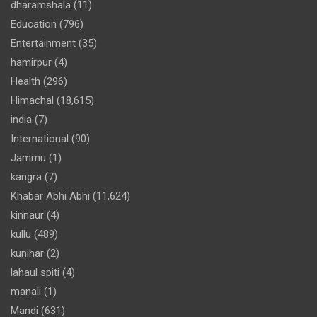
dharamshala
(11)
Education
(796)
Entertainment
(35)
hamirpur
(4)
Health
(296)
Himachal
(18,615)
india
(7)
International
(90)
Jammu
(1)
kangra
(7)
Khabar Abhi Abhi
(11,624)
kinnaur
(4)
kullu
(489)
kunihar
(2)
lahaul spiti
(4)
manali
(1)
Mandi
(631)