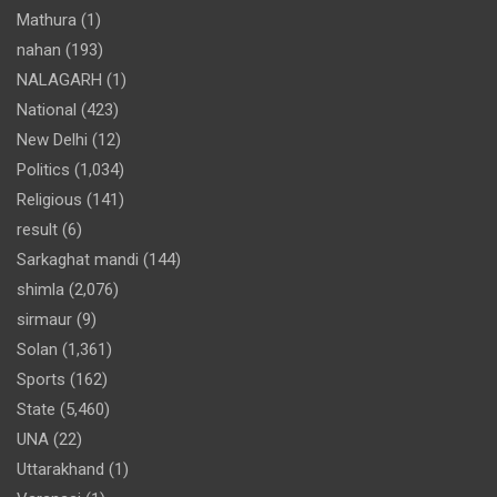
Mathura
(1)
nahan
(193)
NALAGARH
(1)
National
(423)
New Delhi
(12)
Politics
(1,034)
Religious
(141)
result
(6)
Sarkaghat mandi
(144)
shimla
(2,076)
sirmaur
(9)
Solan
(1,361)
Sports
(162)
State
(5,460)
UNA
(22)
Uttarakhand
(1)