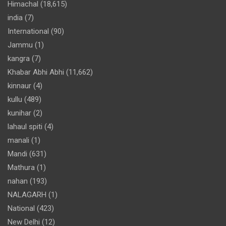
Himachal
(18,615)
india
(7)
International
(90)
Jammu
(1)
kangra
(7)
Khabar Abhi Abhi
(11,662)
kinnaur
(4)
kullu
(489)
kunihar
(2)
lahaul spiti
(4)
manali
(1)
Mandi
(631)
Mathura
(1)
nahan
(193)
NALAGARH
(1)
National
(423)
New Delhi
(12)