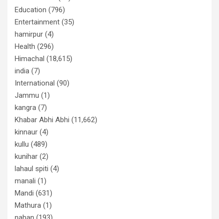
Education
(796)
Entertainment
(35)
hamirpur
(4)
Health
(296)
Himachal
(18,615)
india
(7)
International
(90)
Jammu
(1)
kangra
(7)
Khabar Abhi Abhi
(11,662)
kinnaur
(4)
kullu
(489)
kunihar
(2)
lahaul spiti
(4)
manali
(1)
Mandi
(631)
Mathura
(1)
nahan
(193)