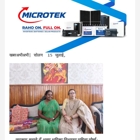
खबरअभीअभी| सोलन  15 जुलाई,