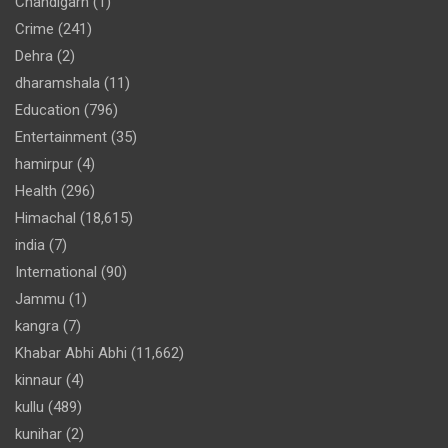
Chandigarh
(1)
Crime
(241)
Dehra
(2)
dharamshala
(11)
Education
(796)
Entertainment
(35)
hamirpur
(4)
Health
(296)
Himachal
(18,615)
india
(7)
International
(90)
Jammu
(1)
kangra
(7)
Khabar Abhi Abhi
(11,662)
kinnaur
(4)
kullu
(489)
kunihar
(2)