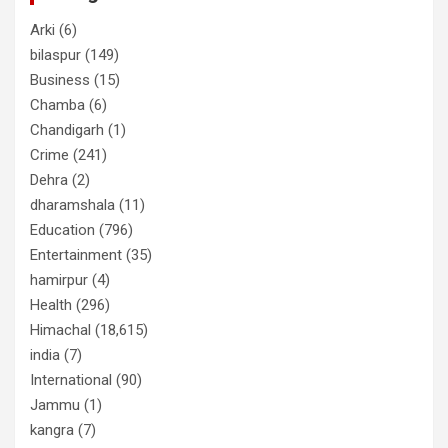
Arki
(6)
bilaspur
(149)
Business
(15)
Chamba
(6)
Chandigarh
(1)
Crime
(241)
Dehra
(2)
dharamshala
(11)
Education
(796)
Entertainment
(35)
hamirpur
(4)
Health
(296)
Himachal
(18,615)
india
(7)
International
(90)
Jammu
(1)
kangra
(7)