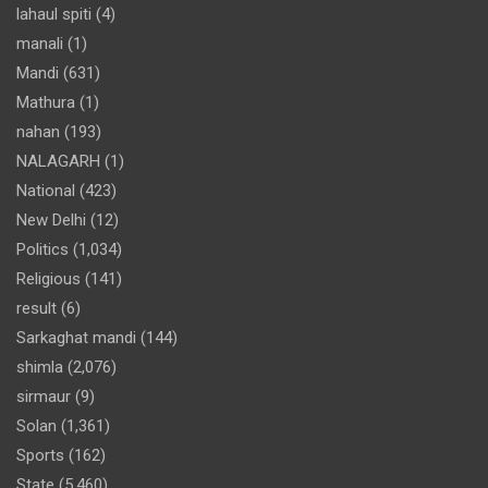
lahaul spiti
(4)
manali
(1)
Mandi
(631)
Mathura
(1)
nahan
(193)
NALAGARH
(1)
National
(423)
New Delhi
(12)
Politics
(1,034)
Religious
(141)
result
(6)
Sarkaghat mandi
(144)
shimla
(2,076)
sirmaur
(9)
Solan
(1,361)
Sports
(162)
State
(5,460)