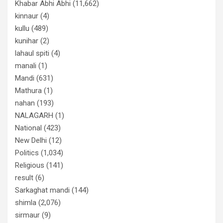
Khabar Abhi Abhi
(11,662)
kinnaur
(4)
kullu
(489)
kunihar
(2)
lahaul spiti
(4)
manali
(1)
Mandi
(631)
Mathura
(1)
nahan
(193)
NALAGARH
(1)
National
(423)
New Delhi
(12)
Politics
(1,034)
Religious
(141)
result
(6)
Sarkaghat mandi
(144)
shimla
(2,076)
sirmaur
(9)