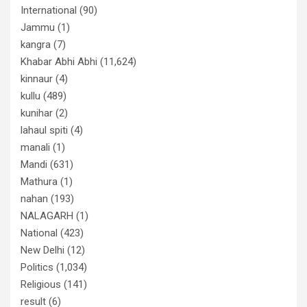
International
(90)
Jammu
(1)
kangra
(7)
Khabar Abhi Abhi
(11,624)
kinnaur
(4)
kullu
(489)
kunihar
(2)
lahaul spiti
(4)
manali
(1)
Mandi
(631)
Mathura
(1)
nahan
(193)
NALAGARH
(1)
National
(423)
New Delhi
(12)
Politics
(1,034)
Religious
(141)
result
(6)