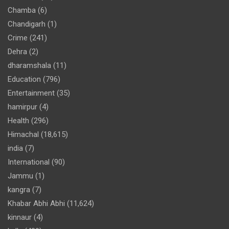
Chamba
(6)
Chandigarh
(1)
Crime
(241)
Dehra
(2)
dharamshala
(11)
Education
(796)
Entertainment
(35)
hamirpur
(4)
Health
(296)
Himachal
(18,615)
india
(7)
International
(90)
Jammu
(1)
kangra
(7)
Khabar Abhi Abhi
(11,624)
kinnaur
(4)