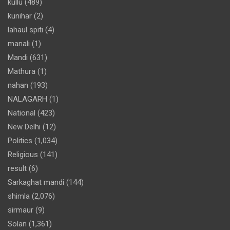
kullu
(489)
kunihar
(2)
lahaul spiti
(4)
manali
(1)
Mandi
(631)
Mathura
(1)
nahan
(193)
NALAGARH
(1)
National
(423)
New Delhi
(12)
Politics
(1,034)
Religious
(141)
result
(6)
Sarkaghat mandi
(144)
shimla
(2,076)
sirmaur
(9)
Solan
(1,361)