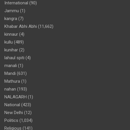
International
(90)
Jammu
(1)
kangra
(7)
Khabar Abhi Abhi
(11,662)
kinnaur
(4)
kullu
(489)
kunihar
(2)
lahaul spiti
(4)
manali
(1)
Mandi
(631)
Mathura
(1)
nahan
(193)
NALAGARH
(1)
National
(423)
New Delhi
(12)
Politics
(1,034)
Religious
(141)