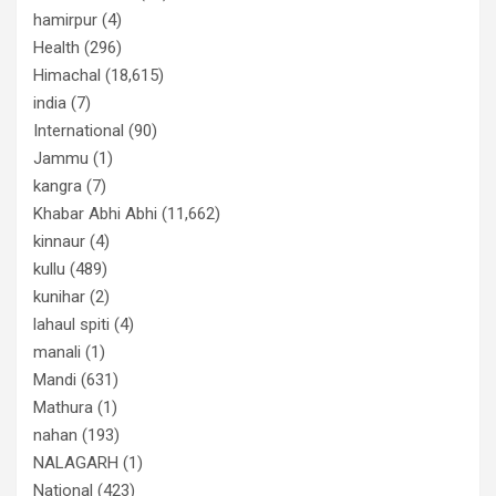
hamirpur
(4)
Health
(296)
Himachal
(18,615)
india
(7)
International
(90)
Jammu
(1)
kangra
(7)
Khabar Abhi Abhi
(11,662)
kinnaur
(4)
kullu
(489)
kunihar
(2)
lahaul spiti
(4)
manali
(1)
Mandi
(631)
Mathura
(1)
nahan
(193)
NALAGARH
(1)
National
(423)