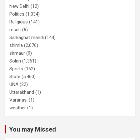
New Delhi
(12)
Politics
(1,034)
Religious
(141)
result
(6)
Sarkaghat mandi
(144)
shimla
(2,076)
sirmaur
(9)
Solan
(1,361)
Sports
(162)
State
(5,460)
UNA
(22)
Uttarakhand
(1)
Varanasi
(1)
weather
(1)
You may Missed