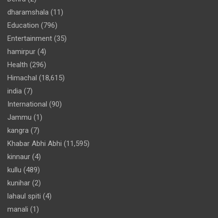
dharamshala
(11)
Education
(796)
Entertainment
(35)
hamirpur
(4)
Health
(296)
Himachal
(18,615)
india
(7)
International
(90)
Jammu
(1)
kangra
(7)
Khabar Abhi Abhi
(11,595)
kinnaur
(4)
kullu
(489)
kunihar
(2)
lahaul spiti
(4)
manali
(1)