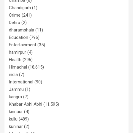
Chamba
(6)
Chandigarh
(1)
Crime
(241)
Dehra
(2)
dharamshala
(11)
Education
(796)
Entertainment
(35)
hamirpur
(4)
Health
(296)
Himachal
(18,615)
india
(7)
International
(90)
Jammu
(1)
kangra
(7)
Khabar Abhi Abhi
(11,595)
kinnaur
(4)
kullu
(489)
kunihar
(2)