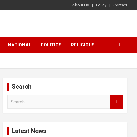
About Us
Policy
Contact
NATIONAL
POLITICS
RELIGIOUS
Search
S
e
a
r
c
Latest News
h