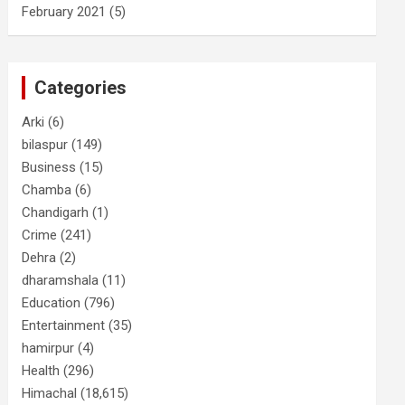
February 2021
(5)
Categories
Arki
(6)
bilaspur
(149)
Business
(15)
Chamba
(6)
Chandigarh
(1)
Crime
(241)
Dehra
(2)
dharamshala
(11)
Education
(796)
Entertainment
(35)
hamirpur
(4)
Health
(296)
Himachal
(18,615)