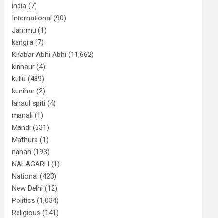
india
(7)
International
(90)
Jammu
(1)
kangra
(7)
Khabar Abhi Abhi
(11,662)
kinnaur
(4)
kullu
(489)
kunihar
(2)
lahaul spiti
(4)
manali
(1)
Mandi
(631)
Mathura
(1)
nahan
(193)
NALAGARH
(1)
National
(423)
New Delhi
(12)
Politics
(1,034)
Religious
(141)