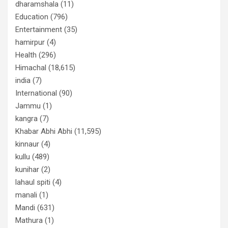
dharamshala
(11)
Education
(796)
Entertainment
(35)
hamirpur
(4)
Health
(296)
Himachal
(18,615)
india
(7)
International
(90)
Jammu
(1)
kangra
(7)
Khabar Abhi Abhi
(11,595)
kinnaur
(4)
kullu
(489)
kunihar
(2)
lahaul spiti
(4)
manali
(1)
Mandi
(631)
Mathura
(1)