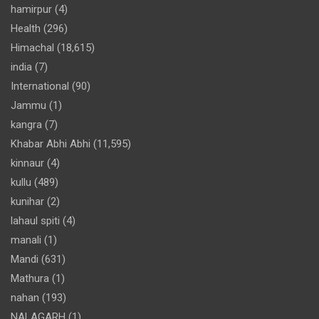
hamirpur
(4)
Health
(296)
Himachal
(18,615)
india
(7)
International
(90)
Jammu
(1)
kangra
(7)
Khabar Abhi Abhi
(11,595)
kinnaur
(4)
kullu
(489)
kunihar
(2)
lahaul spiti
(4)
manali
(1)
Mandi
(631)
Mathura
(1)
nahan
(193)
NALAGARH
(1)