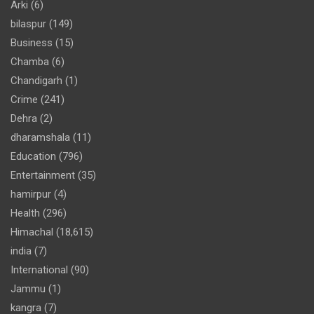
Arki
(6)
bilaspur
(149)
Business
(15)
Chamba
(6)
Chandigarh
(1)
Crime
(241)
Dehra
(2)
dharamshala
(11)
Education
(796)
Entertainment
(35)
hamirpur
(4)
Health
(296)
Himachal
(18,615)
india
(7)
International
(90)
Jammu
(1)
kangra
(7)