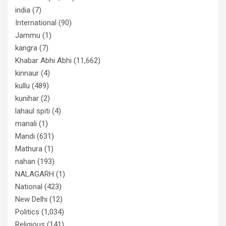
india
(7)
International
(90)
Jammu
(1)
kangra
(7)
Khabar Abhi Abhi
(11,662)
kinnaur
(4)
kullu
(489)
kunihar
(2)
lahaul spiti
(4)
manali
(1)
Mandi
(631)
Mathura
(1)
nahan
(193)
NALAGARH
(1)
National
(423)
New Delhi
(12)
Politics
(1,034)
Religious
(141)