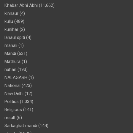
Khabar Abhi Abhi
(11,662)
kinnaur
(4)
kullu
(489)
kunihar
(2)
lahaul spiti
(4)
manali
(1)
Mandi
(631)
Mathura
(1)
nahan
(193)
NALAGARH
(1)
National
(423)
New Delhi
(12)
Politics
(1,034)
Religious
(141)
result
(6)
Sarkaghat mandi
(144)