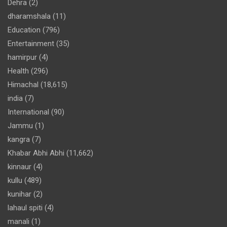
Dehra
(2)
dharamshala
(11)
Education
(796)
Entertainment
(35)
hamirpur
(4)
Health
(296)
Himachal
(18,615)
india
(7)
International
(90)
Jammu
(1)
kangra
(7)
Khabar Abhi Abhi
(11,662)
kinnaur
(4)
kullu
(489)
kunihar
(2)
lahaul spiti
(4)
manali
(1)