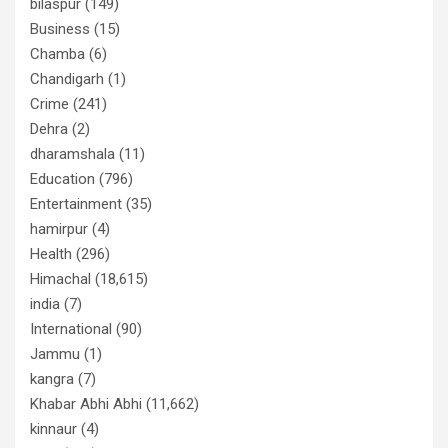
bilaspur
(149)
Business
(15)
Chamba
(6)
Chandigarh
(1)
Crime
(241)
Dehra
(2)
dharamshala
(11)
Education
(796)
Entertainment
(35)
hamirpur
(4)
Health
(296)
Himachal
(18,615)
india
(7)
International
(90)
Jammu
(1)
kangra
(7)
Khabar Abhi Abhi
(11,662)
kinnaur
(4)