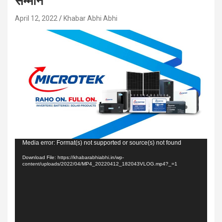
सम्मान
April 12, 2022
Khabar Abhi Abhi
Video
Media error: Format(s) not supported or source(s) not found
Player
Download File: https://khabarabhiabhi.in/wp-
content/uploads/2022/04/MP4_20220412_182043VLOG.mp4?_=1