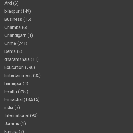
Arki
(6)
bilaspur
(149)
Business
(15)
Chamba
(6)
Chandigarh
(1)
Crime
(241)
Dehra
(2)
dharamshala
(11)
Education
(796)
Entertainment
(35)
hamirpur
(4)
Health
(296)
Himachal
(18,615)
india
(7)
International
(90)
Jammu
(1)
kangra
(7)