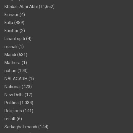
Khabar Abhi Abhi
(11,662)
kinnaur
(4)
kullu
(489)
kunihar
(2)
lahaul spiti
(4)
manali
(1)
Mandi
(631)
Mathura
(1)
nahan
(193)
NALAGARH
(1)
National
(423)
New Delhi
(12)
Politics
(1,034)
Religious
(141)
result
(6)
Sarkaghat mandi
(144)