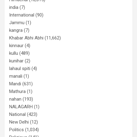
india
(7)
International
(90)
Jammu
(1)
kangra
(7)
Khabar Abhi Abhi
(11,662)
kinnaur
(4)
kullu
(489)
kunihar
(2)
lahaul spiti
(4)
manali
(1)
Mandi
(631)
Mathura
(1)
nahan
(193)
NALAGARH
(1)
National
(423)
New Delhi
(12)
Politics
(1,034)