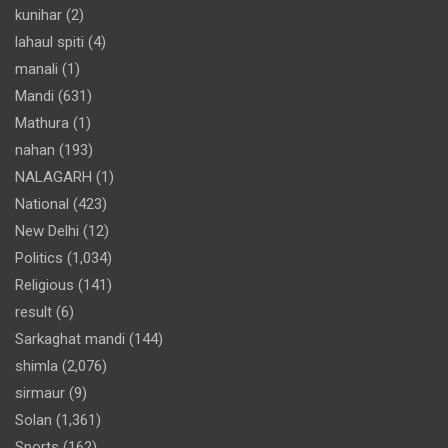
kunihar
(2)
lahaul spiti
(4)
manali
(1)
Mandi
(631)
Mathura
(1)
nahan
(193)
NALAGARH
(1)
National
(423)
New Delhi
(12)
Politics
(1,034)
Religious
(141)
result
(6)
Sarkaghat mandi
(144)
shimla
(2,076)
sirmaur
(9)
Solan
(1,361)
Sports
(162)