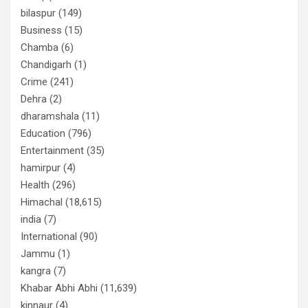
bilaspur
(149)
Business
(15)
Chamba
(6)
Chandigarh
(1)
Crime
(241)
Dehra
(2)
dharamshala
(11)
Education
(796)
Entertainment
(35)
hamirpur
(4)
Health
(296)
Himachal
(18,615)
india
(7)
International
(90)
Jammu
(1)
kangra
(7)
Khabar Abhi Abhi
(11,639)
kinnaur
(4)