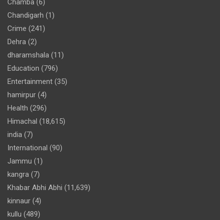
Chamba
(6)
Chandigarh
(1)
Crime
(241)
Dehra
(2)
dharamshala
(11)
Education
(796)
Entertainment
(35)
hamirpur
(4)
Health
(296)
Himachal
(18,615)
india
(7)
International
(90)
Jammu
(1)
kangra
(7)
Khabar Abhi Abhi
(11,639)
kinnaur
(4)
kullu
(489)